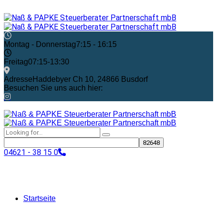
Montag - Donnerstag
7:15 - 16:15
Freitag
07:15-13:30
Adresse
Haddebyer Ch 10, 24866 Busdorf
Besuchen Sie uns auch hier:
04621 - 38 15 0
Startseite